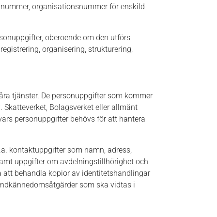
onnummer, organisationsnummer för enskild
ersonuppgifter, oberoende om den utförs
egistrering, organisering, strukturering,
 våra tjänster. De personuppgifter som kommer
. Skatteverket, Bolagsverket eller allmänt
vars personuppgifter behövs för att hantera
.a. kontaktuppgifter som namn, adress,
t uppgifter om avdelningstillhörighet och
att behandla kopior av identitetshandlingar
kundkännedomsåtgärder som ska vidtas i