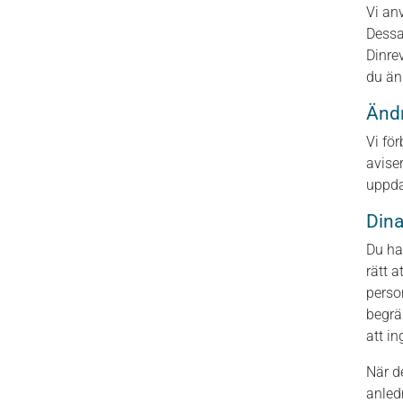
Vi an
Dessa
Dinre
du än
Ändr
Vi fö
avise
uppda
Dina
Du ha
rätt a
perso
begrä
att i
När d
anled