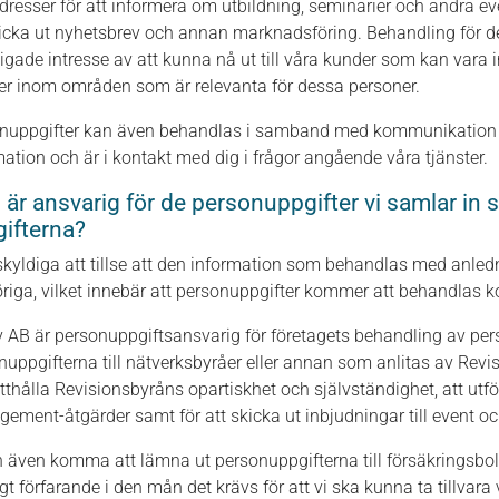
dresser för att informera om utbildning, seminarier och andra 
kicka ut nyhetsbrev och annan marknadsföring. Behandling för d
tigade intresse av att kunna nå ut till våra kunder som kan vara
er inom områden som är relevanta för dessa personer.
nuppgifter kan även behandlas i samband med kommunikation m
mation och är i kontakt med dig i frågor angående våra tjänster.
är ansvarig för de personuppgifter vi samlar in sam
ifterna?
 skyldiga att tillse att den information som behandlas med anledni
riga, vilket innebär att personuppgifter kommer att behandlas kon
v AB är personuppgiftsansvarig för företagets behandling av pe
nuppgifterna till nätverksbyråer eller annan som anlitas av Revis
thålla Revisionsbyråns opartiskhet och självständighet, att utför
ement-åtgärder samt för att skicka ut inbjudningar till event 
n även komma att lämna ut personuppgifterna till försäkringsbol
igt förfarande i den mån det krävs för att vi ska kunna ta tillvara 