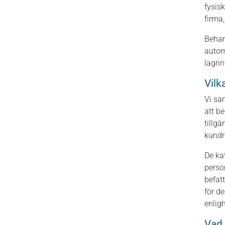
fysis
firma
Behan
automa
lagrin
Vilk
Vi sa
att b
tillg
kundr
De ka
perso
befat
för d
enlig
Vad 