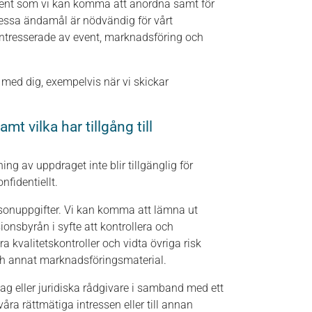
event som vi kan komma att anordna samt för
essa ändamål är nödvändig för vårt
 intresserade av event, marknadsföring och
ed dig, exempelvis när vi skickar
t vilka har tillgång till
ng av uppdraget inte blir tillgänglig för
fidentiellt.
rsonuppgifter. Vi kan komma att lämna ut
ionsbyrån i syfte att kontrollera och
a kvalitetskontroller och vidta övriga risk
och annat marknadsföringsmaterial.
ag eller juridiska rådgivare i samband med ett
våra rättmätiga intressen eller till annan