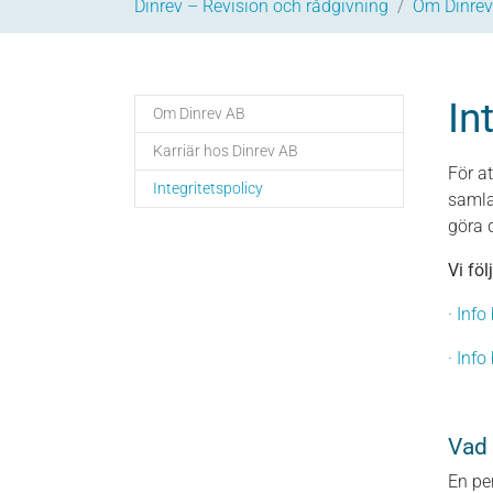
Dinrev – Revision och rådgivning
Om Dinrev
In
Om Dinrev AB
Karriär hos Dinrev AB
För a
(current)
Integritetspolicy
samla
göra 
Vi fö
· Inf
· Inf
Vad 
En pe