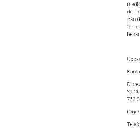
medfö
det in
från 
för m
behan
Uppsa
Konta
Dinre
S:t O
753 3
Organ
Telef