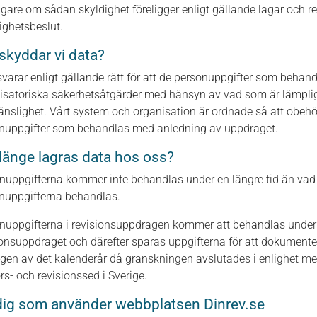
gare om sådan skyldighet föreligger enligt gällande lagar och regl
ghetsbeslut.
skyddar vi data?
svarar enligt gällande rätt för att de personuppgifter som beh
isatoriska säkerhetsåtgärder med hänsyn av vad som är lämpligt 
änslighet. Vårt system och organisation är ordnade så att obehöri
nuppgifter som behandlas med anledning av uppdraget.
länge lagras data hos oss?
nuppgifterna kommer inte behandlas under en längre tid än vad 
nuppgifterna behandlas.
nuppgifterna i revisionsuppdragen kommer att behandlas under d
ionsuppdraget och därefter sparas uppgifterna för att dokumenter
gen av det kalenderår då granskningen avslutades i enlighet med
rs- och revisionssed i Sverige.
 dig som använder webbplatsen Dinrev.se