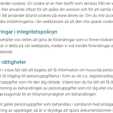
vänder cookies. En cookie är en liten textfil som skickas från e
 filer används oftast för att spåra din session och för att samla 
v AB använder ibland cookies på www.dinrev.se. Om du inte accep
dra inställningarna i din webbläsare så att den inte sparar cooki
ingar i integritetspolicyn
rbehåller oss rätten att göra de förändringar som vi finner nödvän
rar vi detta på vår webbplats, medan vi vid mindre förändringar e
terade.
 rättigheter
r i vissa fall rätt att begära att få information om huruvida pers
tt få tillgång till personuppgifterna i form av ett s.k. registerutdra
nuppgifter som rör den dig rättade. Vidare kan du ha rätt att få d
nsning av behandlingen av personuppgifter som rör dig eller in
nge klagomål till en tillsynsmyndighet om behandlingen.
et gäller personuppgifter som behandlas i samband med anta
ning av uppdraget, så är vi skyldiga att spara dokumentationen i