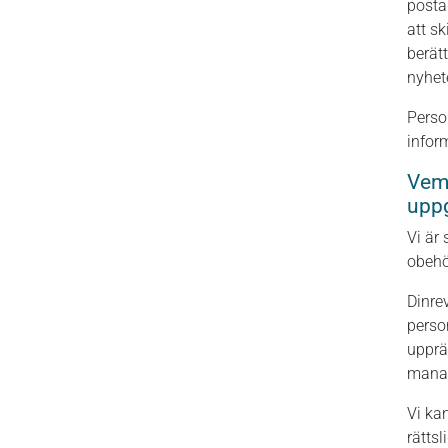
posta
att s
berät
nyhet
Perso
infor
Vem 
uppg
Vi är
obehö
Dinre
perso
upprät
manag
Vi ka
rättsl