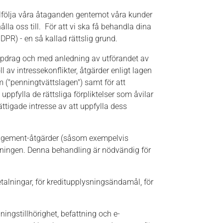
llfölja våra åtaganden gentemot våra kunder
la oss till. För att vi ska få behandla dina
PR) - en så kallad rättslig grund.
ppdrag och med anledning av utförandet av
ll av intressekonflikter, åtgärder enligt lagen
 ("penningtvättslagen") samt för att
ppfylla de rättsliga förpliktelser som åvilar
ättigade intresse av att uppfylla dess
nagement-åtgärder (såsom exempelvis
isningen. Denna behandling är nödvändig för
etalningar, för kreditupplysningsändamål, för
ngstillhörighet, befattning och e-