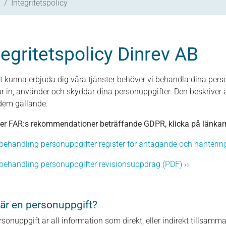
Integritetspolicy
tegritetspolicy Dinrev AB
tt kunna erbjuda dig våra tjänster behöver vi behandla dina perso
r in, använder och skyddar dina personuppgifter. Den beskriver ä
dem gällande.
ljer FAR:s rekommendationer beträffande GDPR, klicka på länkarn
o behandling personuppgifter register för antagande och hanteri
o behandling personuppgifter revisionsuppdrag (PDF) ››
är en personuppgift?
rsonuppgift är all information som direkt, eller indirekt tillsamm