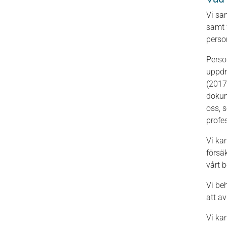
Vi sa
samt 
perso
Perso
uppdra
(2017
dokum
oss, 
profe
Vi ka
försä
vårt b
Vi be
att a
Vi ka