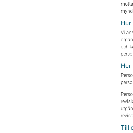
motta
myndi
Hur 
Vi an
organ
och k
perso
Hur 
Perso
perso
Perso
revis
utgån
reviso
Till