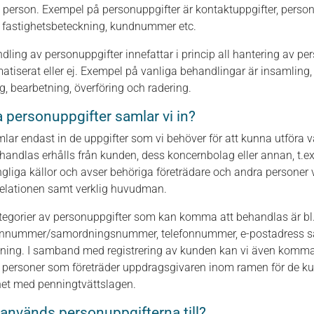
k person. Exempel på personuppgifter är kontaktuppgifter, pers
, fastighetsbeteckning, kundnummer etc.
dling av personuppgifter innefattar i princip all hantering av p
tiserat eller ej. Exempel på vanliga behandlingar är insamling, r
g, bearbetning, överföring och radering.
a personuppgifter samlar vi in?
mlar endast in de uppgifter som vi behöver för att kunna utföra
ehandlas erhålls från kunden, dess koncernbolag eller annan, t.ex
ängliga källor och avser behöriga företrädare och andra personer 
elationen samt verklig huvudman.
tegorier av personuppgifter som kan komma att behandlas är bl
nnummer/samordningsnummer, telefonnummer, e-postadress sam
tning. I samband med registrering av kunden kan vi även komma 
e personer som företräder uppdragsgivaren inom ramen för de 
het med penningtvättslagen.
används personuppgifterna till?