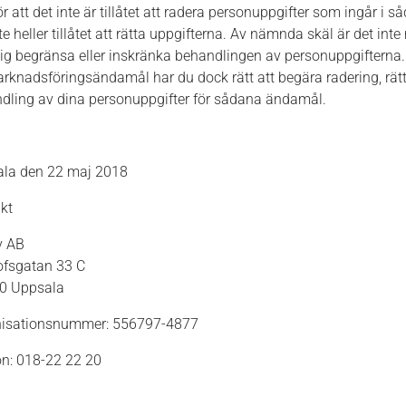
r att det inte är tillåtet att radera personuppgifter som ingår i
te heller tillåtet att rätta uppgifterna. Av nämnda skäl är det inte
dig begränsa eller inskränka behandlingen av personuppgifterna.
arknadsföringsändamål har du dock rätt att begära radering, rät
dling av dina personuppgifter för sådana ändamål.
la den 22 maj 2018
kt
v AB
lofsgatan 33 C
0 Uppsala
isationsnummer: 556797-4877
on: 018-22 22 20